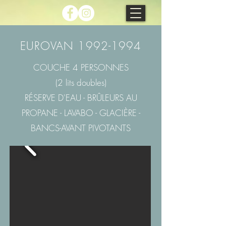
EUROVAN
1992-1994
COUCHE 4 PERSONNES
(2 lits doubles)
RÉSERVE D'EAU - BRÛLEURS AU
PROPANE - LAVABO - GLACIÈRE -
BANCS-AVANT PIVOTANTS